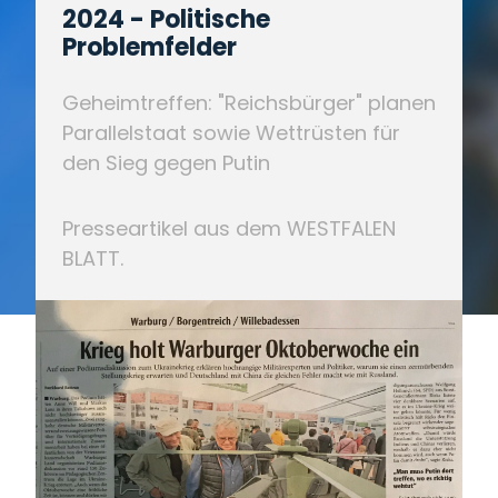
2024 - Politische
Problemfelder
Geheimtreffen: "Reichsbürger" planen
Parallelstaat sowie Wettrüsten für
den Sieg gegen Putin
Presseartikel aus dem WESTFALEN
BLATT.