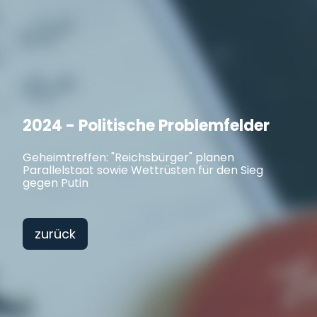
2024 - Politische Problemfelder
Geheimtreffen: "Reichsbürger" planen
Parallelstaat sowie Wettrüsten für den Sieg
gegen Putin
zurück