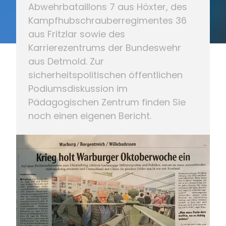
Abwehrbataillons 7 aus Höxter, des
Kampfhubschrauberregimentes 36
aus Fritzlar sowie des
Karrierezentrums der Bundeswehr
aus Detmold. Zur
sicherheitspolitischen öffentlichen
Podiumsdiskussion im
Pädagogischen Zentrum finden Sie
noch einen eigenen Bericht.